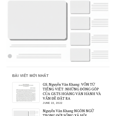
BÀI VIẾT MỚI NHẤT
GS. Nguyễn Văn Khang: VỐN TỪ
TIẾNG VIỆT: NHỮNG ĐÓNG GÓP
CỦA GS.TS HOÀNG VĂN HÀNH VÀ
VẤN ĐỀ ĐẶT RA
JUNE 22, 2022
Nguyễn Văn Khang NGÔN NGỮ
TRONG ĐỜI SỐNG XÃ HỘI