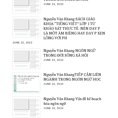
JUNE 22, 2022
Nguyễn Văn Khang:SÁCH GIÁO
KHOA “TIẾNG VIỆT” LỚP 1 TỪ
KHẢO SÁT THỰC TÉ: NÊN DẠY P
LÀ MỘT ÂM RIÊNG HAY DẠY P XEN
LỒNG VỚI PH
JUNE 22, 2022
Nguyễn Văn Khang NGÔN NGỮ
TRONG ĐỜI SỐNG XÃ HỘI
JUNE 22, 2022
Nguyễn Văn KhangTIẾP CẬN LIÊN
NGÀNH TRONG NGÔN NGỮ HỌC
JUNE 22, 2022
Nguyễn Văn Khang Vấn đề kế hoạch
hóa ngôn ngữ
JUNE 22, 2022