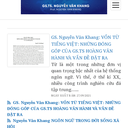
open
menu
GS. Nguyễn Văn Khang: VỐN TỪ
TIẾNG VIỆT: NHỮNG ĐÓNG
GÓP CỦA GS.TS HOÀNG VĂN
HÀNH VÀ VẤN ĐỀ ĐẶT RA
Từ là một trong những đơn vị
quan trọng bậc nhất của hệ thống
ngôn ngữ. Vì thế, ở thế kỉ XX,
nhiều công trình nghiên cứu đã
tập trung…...
NGÀY XUẤT BẢN: 27/09/2025
GS. Nguyễn Văn Khang: VỐN TỪ TIẾNG VIỆT: NHỮNG
ĐÓNG GÓP CỦA GS.TS HOÀNG VĂN HÀNH VÀ VẤN ĐỀ
ĐẶT RA
Nguyễn Văn Khang NGÔN NGỮ TRONG ĐỜI SỐNG XÃ
HỘI