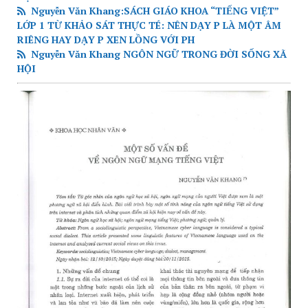
Nguyễn Văn Khang:SÁCH GIÁO KHOA “TIẾNG VIỆT”
LỚP 1 TỪ KHẢO SÁT THỰC TÉ: NÊN DẠY P LÀ MỘT ÂM
RIÊNG HAY DẠY P XEN LỒNG VỚI PH
Nguyễn Văn Khang NGÔN NGỮ TRONG ĐỜI SỐNG XÃ
HỘI