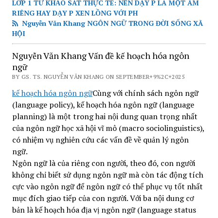
LỚP 1 TỪ KHẢO SÁT THỰC TÉ: NÊN DẠY P LÀ MỘT ÂM
RIÊNG HAY DẠY P XEN LỒNG VỚI PH
Nguyễn Văn Khang NGÔN NGỮ TRONG ĐỜI SỐNG XÃ
HỘI
Nguyễn Văn Khang Vấn đề kế hoạch hóa ngôn
ngữ
BY GS. TS. NGUYỄN VĂN KHANG ON SEPTEMBER+9%2C+2025
kế hoạch hóa ngôn ngữ
Cùng với chính sách ngôn ngữ
(language policy), kế hoạch hóa ngôn ngữ (language
planning) là một trong hai nội dung quan trọng nhất
của ngôn ngữ học xã hội vĩ mô (macro sociolinguistics),
có nhiệm vụ nghiên cứu các vấn đề về quản lý ngôn
ngữ.
Ngôn ngữ là của riêng con người, theo đó, con người
không chỉ biết sử dụng ngôn ngữ mà còn tác động tích
cực vào ngôn ngữ để ngôn ngữ có thể phục vụ tốt nhất
mục đích giao tiếp của con người. Với ba nội dung cơ
bản là kế hoạch hóa địa vị ngôn ngữ (language status