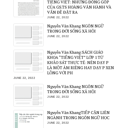
TIẾNG VIỆT: NHỮNG ĐÓNG GÓP
CỦA GS.TS HOÀNG VĂN HÀNH VÀ
VẤN ĐỀ ĐẶT RA
JUNE 22, 2022
Nguyễn Văn Khang NGÔN NGỮ
TRONG ĐỜI SỐNG XÃ HỘI
JUNE 22, 2022
Nguyễn Văn Khang:SÁCH GIÁO
KHOA “TIẾNG VIỆT” LỚP 1 TỪ
KHẢO SÁT THỰC TÉ: NÊN DẠY P
LÀ MỘT ÂM RIÊNG HAY DẠY P XEN
LỒNG VỚI PH
JUNE 22, 2022
Nguyễn Văn Khang NGÔN NGỮ
TRONG ĐỜI SỐNG XÃ HỘI
JUNE 22, 2022
Nguyễn Văn KhangTIẾP CẬN LIÊN
NGÀNH TRONG NGÔN NGỮ HỌC
JUNE 22, 2022