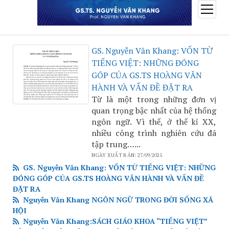
open
menu
GS. Nguyễn Văn Khang: VỐN TỪ
TIẾNG VIỆT: NHỮNG ĐÓNG
GÓP CỦA GS.TS HOÀNG VĂN
HÀNH VÀ VẤN ĐỀ ĐẶT RA
Từ là một trong những đơn vị
quan trọng bậc nhất của hệ thống
ngôn ngữ. Vì thế, ở thế kỉ XX,
nhiều công trình nghiên cứu đã
tập trung…...
NGÀY XUẤT BẢN: 27/09/2025
GS. Nguyễn Văn Khang: VỐN TỪ TIẾNG VIỆT: NHỮNG
ĐÓNG GÓP CỦA GS.TS HOÀNG VĂN HÀNH VÀ VẤN ĐỀ
ĐẶT RA
Nguyễn Văn Khang NGÔN NGỮ TRONG ĐỜI SỐNG XÃ
HỘI
Nguyễn Văn Khang:SÁCH GIÁO KHOA “TIẾNG VIỆT”