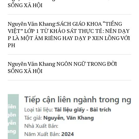
SỐNG XÃ HỘI
Nguyễn Văn Khang:SÁCH GIÁO KHOA “TIẾNG
VIỆT” LỚP 1 TỪ KHẢO SÁT THỰC TÉ: NÊN DẠY
P LÀ MỘT ÂM RIÊNG HAY DẠY P XEN LỒNG VỚI
PH
Nguyễn Văn Khang NGÔN NGỮ TRONG ĐỜI
SỐNG XÃ HỘI